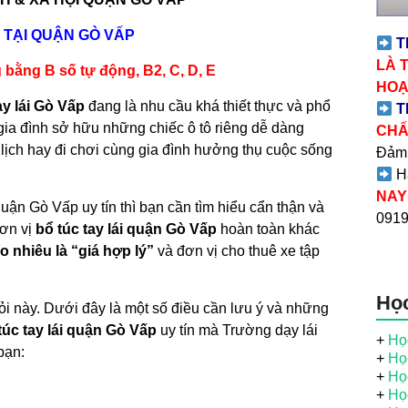
 TẠI QUẬN GÒ VẤP
T
LÀ 
g bằng B số tự động, B2, C, D, E
HOẠ
ay lái Gò Vấp
đang là nhu cầu khá thiết thực và phổ
T
 gia đình sở hữu những chiếc ô tô riêng dễ dàng
CHẤ
u lịch hay đi chơi cùng gia đình hưởng thụ cuộc sống
Đảm 
Hã
NAY
uận Gò Vấp uy tín thì bạn cần tìm hiểu cẩn thận và
0919.
đơn vị
bổ túc tay lái
quận Gò Vấp
hoàn toàn khác
 nhiêu là “giá hợp lý”
và đơn vị cho thuê xe tập
Học
hỏi này. Dưới đây là một số điều cần lưu ý và những
túc tay lái quận Gò Vấp
uy tín mà Trường dạy lái
+
Học
bạn:
+
Học
+
Học
+
Học