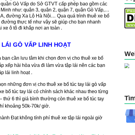
ng quận Gò Vấp do Sở GTVT cấp phép bao gồm các
 Minh như: quận 3, quận 2, quận 7, quận Gò Vấp,…
1A, đường Xa Lộ Hà Nội… Qua quá trình thuê xe
bổ
n đường thực tế như vậy sẽ giúp cho bạn nhanh
 xe ô tô đi khắp nơi an toàn .
 LÁI GÒ VẤP LINH HOẠT
We
à bạn cần lưu tâm khi chọn đơn vị cho thuê xe
bổ
sắp xếp hài hòa vừa đi làm vừa tập lái nên các bạn
 lái linh hoạt .
 chọn những đơn vị cho thuê xe
bổ túc tay lái
gò vấp
xe bổ túc tay lái có chính sách khác nhau theo từng
Tìm
– thứ 6 thì giá bình thường còn thuê xe
bổ túc tay
phí khoảng 50k-70k/ giờ.
nh Đạt không tính phí thuê xe tập lái ngoài giờ