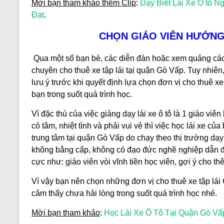
Mời bạn tham khảo thêm Clip
:
Dạy Biết Lái Xe Ô tô N
Đạt
.
CHỌN GIÁO VIÊN HƯỚNG
Qua một số bạn bè, các diễn đàn hoặc xem quảng cáo 
chuyên cho thuê xe tập lái tại quận Gò Vấp. Tuy nhiên
lưu ý trước khi quyết định lựa chọn đơn vị cho thuê x
bạn trong suốt quá trình học.
Vì đặc thù của việc giảng dạy lái xe ô tô là 1 giáo vi
có tâm, nhiệt tình và phải vui vẻ thì việc học lái xe 
trung tâm tại quận Gò Vấp do chạy theo thị trường dạy 
không bằng cấp, không có đạo đức nghề nghiệp dẫn đến
cực như: giáo viên vòi vĩnh tiền học viên, gợi ý cho t
Vì vậy bạn nên chọn những đơn vị cho thuê xe tập lá
cảm thấy chưa hài lòng trong suốt quá trình học nhé.
Mời bạn tham khảo
:
Học Lái Xe Ô Tô Tại Quận Gò V