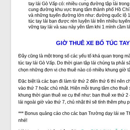
tay lái
Gò Vấp có: nhiều cung đường tập lái tro
cung đường khu vực trung tâm thành phố Hồ Chí
và những tuyến đường lớn như: đường quốc lộ 
túc tay lái
bạn được rèn luyện lái trên nhiều tuyế
vững tay lái và sau này yên tâm khi 1 mình cầm lái
GIỜ THUÊ XE BỔ TÚC TAY
Đây cũng là một trong số các yếu tố khá quan trọng m
túc tay lái Gò Vấp
. Do thời gian tập lái chúng ta phải 
chọn những đơn vị cho thuê nào có nhiều khung giờ tập
Đặc biệt là các bạn đi làm từ thứ 2 đến thứ 6 thì nên
vào thứ 7 hoặc chủ nhật. Hiện mỗi trung tâm cho thuê 
khung thời gian thuê xe cụ thể như: bạn thuê xe thứ 2 
lá
i ngoài giờ vào thứ 7, chủ nhật thì sẽ tính thêm phụ 
*** Bonus quảng cáo cho các bạn Trường dạy lái xe Thà
nhé!