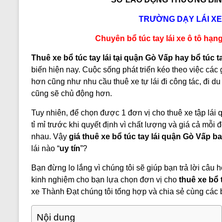
TRƯỜNG DẠY LÁI XE
Chuyên bổ túc tay lái xe ô tô hạn
Thuê xe
bổ túc tay lái
tại quận Gò Vấp hay
bổ túc t
biến hiện nay. Cuộc sống phát triển kéo theo việc các
hơn cũng như nhu cầu thuê xe tự lái đi công tác, đi d
cũng sẽ chủ động hơn.
Tuy nhiên, để chọn được 1 đơn vị cho thuê xe tập lái q
tỉ mỉ trước khi quyết định vì chất lượng và giá cả mỗi 
nhau. Vậy
giá thuê xe
bổ túc tay lái
quận Gò Vấp bao
lái nào “
uy tín
”?
Bạn đừng lo lắng vì chúng tôi sẽ giúp bạn trả lời câu 
kinh nghiệm cho bạn lựa chọn đơn vị cho
thuê xe bổ 
xe Thành Đạt chúng tôi tổng hợp và chia sẻ cùng các 
Nội dung