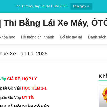
Top Trường Dạy Lái Xe HCM 2026
Xem ngay >>
 Thi Bằng Lái Xe Máy, ÔT
khóa học
Hệ thống chi nhánh
Bổ túc tay lái
Danh sách 
huê Xe Tập Lái 2025
Kh
 Vấp
GIÁ RẺ, HỢP LÝ
ập lái Gò Vấp
HỌC KÈM 1-1
i quận Gò Vấp
UY TÍN
 & XÃ HỘI QUẬN GÒ VẤP