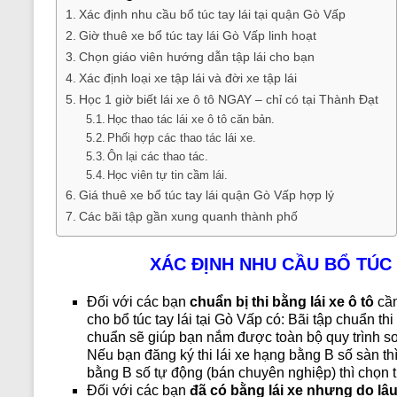
Xác định nhu cầu bổ túc tay lái tại quận Gò Vấp
Giờ thuê xe bổ túc tay lái Gò Vấp linh hoạt
Chọn giáo viên hướng dẫn tập lái cho bạn
Xác định loại xe tập lái và đời xe tập lái
Học 1 giờ biết lái xe ô tô NGAY – chỉ có tại Thành Đạt
Học thao tác lái xe ô tô căn bản.
Phối hợp các thao tác lái xe.
Ôn lại các thao tác.
Học viên tự tin cầm lái.
Giá thuê xe bổ túc tay lái quận Gò Vấp hợp lý
Các bãi tập gần xung quanh thành phố
XÁC ĐỊNH NHU CẦU BỔ TÚC 
Đối với các bạn
chuẩn bị thi bằng lái xe ô tô
cần
cho
bổ túc tay lái
tại Gò Vấp có: Bãi tập chuẩn th
chuẩn sẽ giúp bạn nắm được toàn bộ quy trình sơ 
Nếu bạn đăng ký thi lái xe hạng bằng B số sàn th
bằng B số tự động (bán chuyên nghiệp) thì chọn t
Đối với các bạn
đã có bằng lái xe nhưng do lâu 