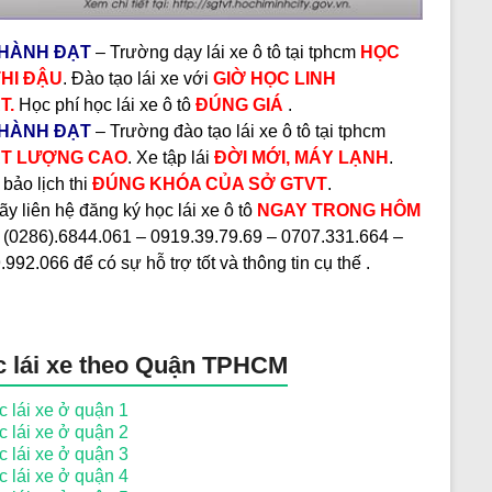
HÀNH ĐẠT
– Trường dạy lái xe ô tô tại tphcm
HỌC
THI ĐẬU
. Đào tạo lái xe với
GIỜ HỌC LINH
T.
Học phí học lái xe ô tô
ĐÚNG GIÁ
.
HÀNH ĐẠT
– Trường đào tạo lái xe ô tô tại tphcm
T LƯỢNG CAO
. Xe tập lái
ĐỜI MỚI, MÁY LẠNH
.
bảo lịch thi
ĐÚNG KHÓA CỦA SỞ GTVT
.
y liên hệ đăng ký học lái xe ô tô
NGAY TRONG HÔM
(0286).6844.061 – 0919.39.79.69 – 0707.331.664 –
992.066 để có sự hỗ trợ tốt và thông tin cụ thế .
 lái xe theo Quận TPHCM
 lái xe ở quận 1
 lái xe ở quận 2
 lái xe ở quận 3
 lái xe ở quận 4