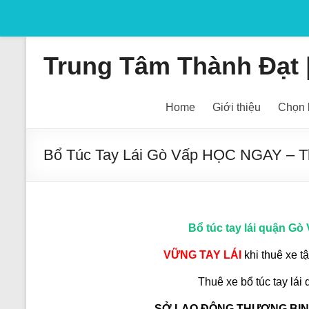
Skip
to
Trung Tâm Thành Đạt |
content
Home
Giới thiệu
Chọn 
Bổ Túc Tay Lái Gò Vấp HỌC NGAY – T
Bổ túc tay lái quận Gò
VỮNG TAY LÁI
khi thuê xe t
Thuê xe bổ túc tay lá
SỞ LAO ĐỘNG THƯƠNG BINH