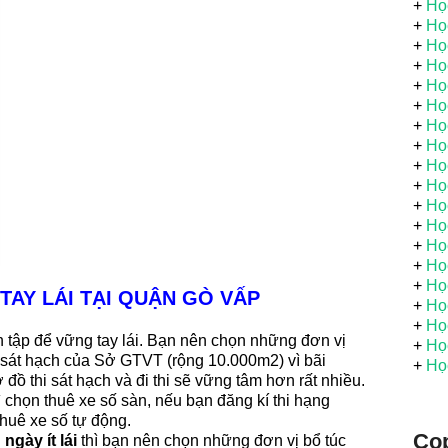
+
Học
+
Học
+
Học
+
Học
+
Học
+
Họ
+
Họ
+
Họ
+
Họ
+
Họ
+
Họ
+
Họ
+
Họ
+
Họ
+
Họ
TAY LÁI TẠI QUẬN GÒ VẤP
+
Họ
+
Họ
 tập để vững tay lái. Bạn nên chọn những đơn vị
+
Họ
i sát hạch của Sở GTVT (rộng 10.000m2) vì bãi
+
Họ
đồ thi sát hạch và đi thi sẽ vững tâm hơn rất nhiều.
ì chọn thuê xe số sàn, nếu bạn đăng kí thi hạng
huê xe số tự động.
Cop
ngày ít lái
thì bạn nên chọn những đơn vị
bổ túc