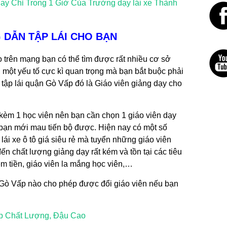
gay Chỉ Trong 1 Giờ Của Trường dạy lái xe Thành
 DẪN TẬP LÁI CHO BẠN
trên mạng bạn có thể tìm được rất nhiều cơ sở
, một yếu tố cực kì quan trọng mà bạn bắt buộc phải
e tập lái quận Gò Vấp đó là Giáo viên giảng dạy cho
ên kèm 1 học viên nên bạn cần chọn 1 giáo viên dạy
của bạn mới mau tiến bộ được. Hiện nay có một số
lái xe ô tô giá siêu rẻ mà tuyển những giáo viên
 chất lượng giảng dạy rất kém và tồn tại các tiêu
hêm tiền, giáo viên la mắng học viên,…
i Gò Vấp nào cho phép được đổi giáo viên nếu bạn
ấp Chất Lượng, Đậu Cao