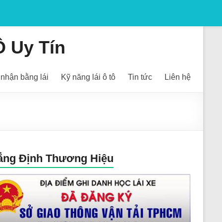
Ô Uy Tín
nhận bằng lái
Kỹ năng lái ô tô
Tin tức
Liên hệ
ẳng Định Thương Hiệu