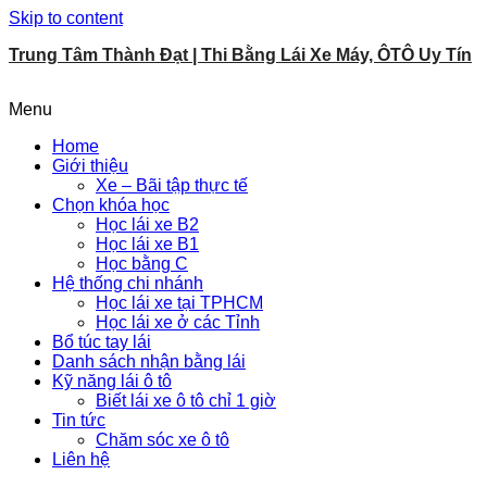
Skip to content
Trung Tâm Thành Đạt | Thi Bằng Lái Xe Máy, ÔTÔ Uy Tín
Menu
Home
Giới thiệu
Xe – Bãi tập thực tế
Chọn khóa học
Học lái xe B2
Học lái xe B1
Học bằng C
Hệ thống chi nhánh
Học lái xe tại TPHCM
Học lái xe ở các Tỉnh
Bổ túc tay lái
Danh sách nhận bằng lái
Kỹ năng lái ô tô
Biết lái xe ô tô chỉ 1 giờ
Tin tức
Chăm sóc xe ô tô
Liên hệ