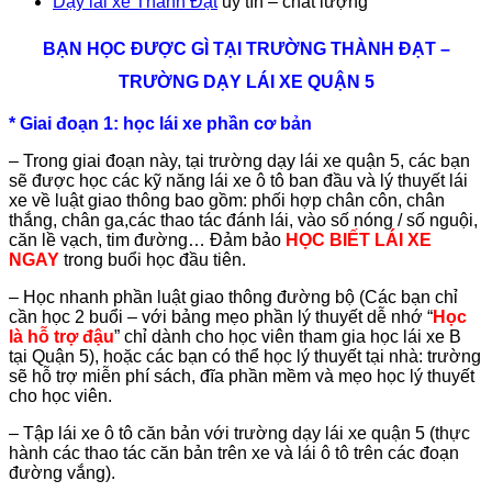
Dạy lái xe Thành Đạt
uy tín –
chất lượng
BẠN HỌC ĐƯỢC GÌ TẠI TRƯỜNG THÀNH ĐẠT –
TRƯỜNG DẠY LÁI XE QUẬN 5
*
Giai đoạn 1: học lái xe phần cơ bản
– Trong giai đoạn này, tại trường dạy lái xe quận 5, các bạn
sẽ được học các kỹ năng lái xe ô tô ban đầu và lý thuyết lái
xe về luật giao thông bao gồm: phối hợp chân côn, chân
thắng, chân ga,các thao tác đánh lái, vào số nóng / số nguội,
căn lề vạch, tim đường… Đảm bảo
HỌC BIẾT LÁI XE
NGAY
trong buổi học đầu tiên.
– Học nhanh phần luật giao thông đường bộ (Các bạn chỉ
cần học 2 buổi – với bảng mẹo phần lý thuyết dễ nhớ “
Học
là hỗ trợ đậu
” chỉ dành cho học viên tham gia học lái xe B
tại Quận 5), hoặc các bạn có thể học lý thuyết tại nhà: trường
sẽ hỗ trợ miễn phí sách, đĩa phần mềm và mẹo học lý thuyết
cho học viên.
– Tập lái xe ô tô căn bản với trường dạy lái xe quận 5 (thực
hành các thao tác căn bản trên xe và lái ô tô trên các đoạn
đường vắng).