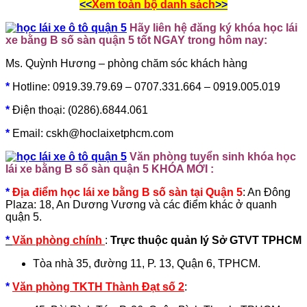
<<
Xem toàn bộ danh sách
>>
Hãy liên hệ đăng ký khóa học lái
xe bằng B số sàn quận 5 tốt NGAY trong hôm nay:
Ms. Quỳnh Hương – phòng chăm sóc khách hàng
*
Hotline: 0919.39.79.69 – 0707.331.664 – 0919.005.019
*
Điện thoại: (0286).6844.061
*
Email: cskh@hoclaixetphcm.com
Văn phòng tuyển sinh khóa học
lái xe bằng B số sàn quận 5 KHÓA MỚI :
*
Địa điểm học lái xe bằng B số sàn tại Quận 5
:
An Đông
Plaza: 18, An Dương Vương và các điểm khác ở quanh
quận 5.
*
Văn phòng chính
:
Trực thuộc quản lý Sở GTVT TPHCM
Tòa nhà 35, đường 11, P. 13, Quận 6, TPHCM.
*
Văn phòng TKTH Thành Đạt số 2
: