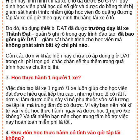
Hiện nay, tình hình thi lái xe ô tô đã được Bộ GTVT quy
định học viên phải học đủ số giờ và được đo bằng thiết bị
giám sát hành trình; nhằm giúp học viên đo quãng đường
tập lái xe đủ giờ theo quy định thi bằng lái xe ô tô.
Do đó, áp dụng thiết bị DAT đã được
trường dạy lái xe
Thành Đạt
– quận 5 ghi rõ trong quy trình đào tạo:
đã bao
gồm giờ DAT
– giám sát hành trình cho học viên mà
không phát sinh bất kỳ chi phí nào
.
Còn các đơn vị khác hiện nay chưa có áp dụng giờ DAT
trong chi phí trọn gói chắc chắn sẽ thu thêm trong quá
trình học và chuẩn bị thi.
3-
Học thực hành 1 người 1 xe?
Việc đào tạo lái xe 1 người/1 xe luôn giúp cho học viên
đạt được hiệu quả tiếp thu cao , nhưng thực tế có rất ít
đơn vị làm được điều này vì nó phụ thuộc vào số lượng
xe tập lái mà trung tâm đó có được. Vì vậy bạn nên hỏi kĩ
tư vấn việc học thực hành ngay và được học 1 người/xe
không? Và tất nhiên bạn nên chọn trung tâm hỗ trợ việc
này hoàn toàn miễn phí là tốt .
4-
Đưa đón học thực hành có tính vào giờ tập lái
không?