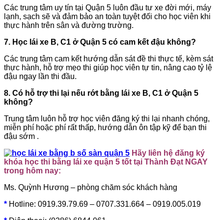
Các trung tâm uy tín tại Quận 5 luôn đầu tư xe đời mới, máy
lạnh, sạch sẽ và đảm bảo an toàn tuyệt đối cho học viên khi
thực hành trên sân và đường trường.
7. Học lái xe B, C1 ở Quận 5 có cam kết đậu không?
Các trung tâm cam kết hướng dẫn sát đề thi thực tế, kèm sát
thực hành, hỗ trợ mẹo thi giúp học viên tự tin, nâng cao tỷ lệ
đậu ngay lần thi đầu.
8. Có hỗ trợ thi lại nếu rớt bằng lái xe B, C1 ở Quận 5
không?
Trung tâm luôn hỗ trợ học viên đăng ký thi lại nhanh chóng,
miễn phí hoặc phí rất thấp, hướng dẫn ôn tập kỹ để bạn thi
đậu sớm .
Hãy liên hệ đăng ký
khóa học thi bằng lái xe quận 5 tốt tại Thành Đạt NGAY
trong hôm nay:
Ms. Quỳnh Hương – phòng chăm sóc khách hàng
*
Hotline: 0919.39.79.69 – 0707.331.664 – 0919.005.019