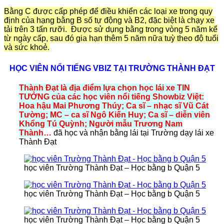
Bằng C được cấp phép để điều khiển các loại xe trong quy
định của hạng bằng B số tự động và B2, đặc biệt là chạy xe
tải trên 3 tấn rưỡi. Được sử dụng bằng trong vòng 5 năm kể
từ ngày cấp, sau đó gia hạn thêm 5 năm nữa tuỳ theo độ tuổi
và sức khoẻ.
HỌC VIÊN NỔI TIẾNG VBIZ TẠI TRƯỜNG THÀNH ĐẠT
Thành Đạt là địa điểm lựa chọn học lái xe TIN
TƯỞNG của các học viên nổi tiếng Showbiz Việt:
Hoa hậu Mai Phương Thúy; Ca sĩ – nhạc sĩ Vũ Cát
Tường; MC – ca sĩ Ngô Kiến Huy; Ca sĩ – diễn viên
Khổng Tú Quỳnh; Người mẫu Trương Nam
Thành
…
đã học và nhận bằng lái tại Trường dạy lái xe
Thành Đạt
học viên Trường Thành Đạt – Học bằng b Quận 5
học viên Trường Thành Đạt – Học bằng b Quận 5
học viên Trường Thành Đạt – Học bằng b Quận 5