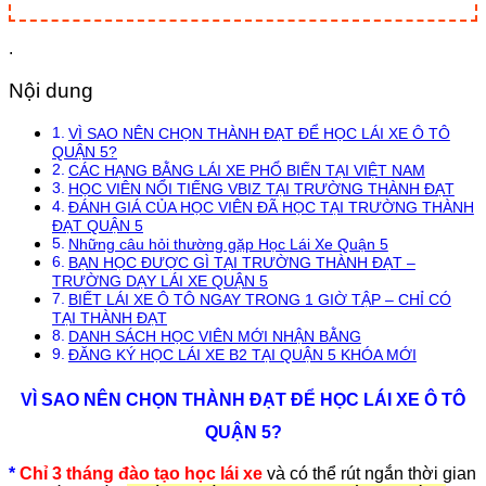
.
Nội dung
VÌ SAO NÊN CHỌN THÀNH ĐẠT ĐỂ HỌC LÁI XE Ô TÔ
QUẬN 5?
CÁC HẠNG BẰNG LÁI XE PHỔ BIẾN TẠI VIỆT NAM
HỌC VIÊN NỔI TIẾNG VBIZ TẠI TRƯỜNG THÀNH ĐẠT
ĐÁNH GIÁ CỦA HỌC VIÊN ĐÃ HỌC TẠI TRƯỜNG THÀNH
ĐẠT QUẬN 5
Những câu hỏi thường gặp Học Lái Xe Quận 5
BẠN HỌC ĐƯỢC GÌ TẠI TRƯỜNG THÀNH ĐẠT –
TRƯỜNG DẠY LÁI XE QUẬN 5
BIẾT LÁI XE Ô TÔ NGAY TRONG 1 GIỜ TẬP – CHỈ CÓ
TẠI THÀNH ĐẠT
DANH SÁCH HỌC VIÊN MỚI NHẬN BẰNG
ĐĂNG KÝ HỌC LÁI XE B2 TẠI QUẬN 5 KHÓA MỚI
VÌ SAO NÊN CHỌN THÀNH ĐẠT ĐỂ HỌC LÁI XE Ô TÔ
QUẬN 5?
*
Chỉ 3 tháng đào tạo học lái xe
và có thể rút ngắn thời gian