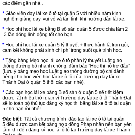
các điểm gần nhà .
*
Giáo viên dạy lái xe ô tô tại quận 5 với nhiều năm kinh
nghiệm giảng dạy, vui vẻ và tận tình khi hướng dẫn lái xe.
*
Học phí học lái xe bằng B số sàn quận 5 được chia làm 2
-3 lần đóng linh động tốt cho bạn.
*
Học phí học lái xe quận 5 lý thuyết + thực hành là trọn gói,
cam kết không phát sinh chi phí trong suốt quá trình học.
*
Tặng bảng Mẹo học lái xe ô tô phần lý thuyết Luật giao
thông đường bộ nhanh chóng, đảm bảo “Học thi hỗ trợ đậu”
(Lưu ý bảng mẹo học Luật giao thông đường bộ chỉ dành
riêng cho học viên học lái xe ô tô của Trường dạy lái xe
Thành Đạt ở quận 5 thôi các bạn nhé).
*
Các bạn học lái xe bằng B số sàn ở quận 5 sẽ tiết kiệm
được rất nhiều thời gian vì Trường dạy lái xe ô tô Thành Đạt
sẽ lo toàn bộ thủ tục đăng ký học thi bằng lái xe ô tô tại quận
5 cho bạn rồi nhé!
Đặc biệt:
Tất cả chương trình đào tạo lái xe ô tô tại quận
5 đều được cam kết bằng hợp đồng Pháp nhân nên bạn yên
tâm khi đến đăng ký học lái ô tô tại Trường dạy lái xe Thành