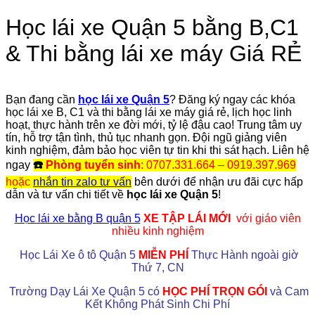
Học lái xe Quận 5 bằng B,C1
& Thi bằng lái xe máy Giá RẺ
Bạn đang cần
học lái xe Quận 5
? Đăng ký ngay các khóa
học lái xe B, C1 và thi bằng lái xe máy giá rẻ, lịch học linh
hoạt, thực hành trên xe đời mới, tỷ lệ đậu cao! Trung tâm uy
tín, hỗ trợ tận tình, thủ tục nhanh gọn. Đội ngũ giảng viên
kinh nghiệm, đảm bảo học viên tự tin khi thi sát hạch. Liên hệ
ngay
☎️
Phòng tuyển sinh
: 0707.331.664 – 0919.397.969
hoặc
nhắn tin zalo tư vấn
bên dưới để nhận ưu đãi cực hấp
dẫn và tư vấn chi tiết về
học lái xe Quận 5
!
Học lái xe bằng B quận 5
XE TẬP LÁI MỚI
với giáo viên
nhiều kinh nghiệm
Học Lái Xe ô tô Quận 5
MIỄN PHÍ
Thực Hành ngoài giờ
Thứ 7, CN
Trường Dạy Lái Xe Quận 5 có
HỌC PHÍ TRỌN GÓI
và Cam
Kết Không Phát Sinh Chi Phí