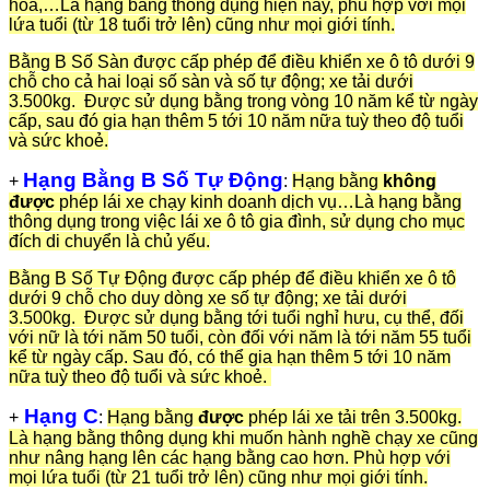
hoá,…Là hạng bằng thông dụng hiện nay, phù hợp với mọi
lứa tuổi (từ 18 tuổi trở lên) cũng như mọi giới tính.
Bằng B Số Sàn được cấp phép để điều khiển xe ô tô dưới 9
chỗ cho cả hai loại số sàn và số tự động; xe tải dưới
3.500kg. Được sử dụng bằng trong vòng 10 năm kể từ ngày
cấp, sau đó gia hạn thêm 5 tới 10 năm nữa tuỳ theo độ tuổi
và sức khoẻ.
Hạng Bằng B Số Tự Động
+
:
Hạng bằng
không
được
phép lái xe chạy kinh doanh dịch vụ…Là hạng bằng
thông dụng trong việc lái xe ô tô gia đình, sử dụng cho mục
đích di chuyển là chủ yếu.
Bằng B Số Tự Động được cấp phép để điều khiển xe ô tô
dưới 9 chỗ cho duy dòng xe số tự động; xe tải dưới
3.500kg. Được sử dụng bằng tới tuổi nghỉ hưu, cụ thể, đối
với nữ là tới năm 50 tuổi, còn đối với năm là tới năm 55 tuổi
kể từ ngày cấp. Sau đó, có thể gia hạn thêm 5 tới 10 năm
nữa tuỳ theo độ tuổi và sức khoẻ.
Hạng C
+
:
Hạng bằng
được
phép lái xe tải trên 3.500kg.
Là hạng bằng thông dụng khi muốn hành nghề chạy xe cũng
như nâng hạng lên các hạng bằng cao hơn. Phù hợp với
mọi lứa tuổi (từ 21 tuổi trở lên) cũng như mọi giới tính.