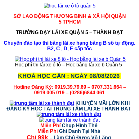
SỞ LAO ĐỘNG THƯƠNG BINH & XÃ HỘI QUẬN
5 TPHCM
TRƯỜNG DẠY LÁI XE QUẬN 5 – THÀNH ĐẠT
Chuyên đào tạo thi bằng lái xe hạng bằng B số tự động,
B2, C , D, E cấp tốc
Học phí thi lái xe ô tô – Học bằng lái xe b Quận 5
KHOÁ HỌC GẦN : NGÀY 08/08/2026
Hotline Đăng Ký
: 0919.39.79.69 – 0707.331.664 –
0919.005.019 – (0286)6844.061
KHUYẾN MÃI LỚN KHI
ĐĂNG KÝ HỌC TẠI TRUNG TÂM LÁI XE THÀNH ĐẠT
Miễn Phí
Chụp Hình Thẻ
Miễn Phí
Ghi Danh Tại Nhà
Chỉ 99k
– Làm Chủ Được Vô Lăng