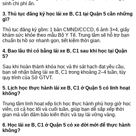
sinh chi phí ẩn.
3. Thủ tục đăng ký học lái xe B, C1 tại Quận 5 cần những
gì?
Thủ tục đăng ký gồm: 1 bản CMND/CCCD, 6 ảnh 3×4, giấy
khám sức khỏe theo mẫu Bộ Y Tế. Trung tâm sẽ hỗ trợ bạn
chuẩn bị hồ sơ nhanh gọn, tiết kiệm thời gian.
4. Bao lâu thì có bằng lái xe B, C1 sau khi học tại Quận
5?
Sau khi hoàn thành khóa học và thi sát hạch đạt yêu cầu,
bạn sẽ nhận bằng lái xe B, C1 trong khoảng 2–4 tuần, tùy
quy trình của Sở GTVT.
5. Lịch học thực hành lái xe B, C1 ở Quận 5 có linh hoạt
không?
Trung tâm linh hoạt xếp lịch học thực hành phù hợp giờ học
viên, có cả học tối và cuối tuần, giúp bạn dễ sắp xếp thời
gian mà vẫn đảm bảo kiến thức và tay lái vững vàng.
6. Học lái xe B, C1 ở Quận 5 có xe đời mới để thực hành
không?