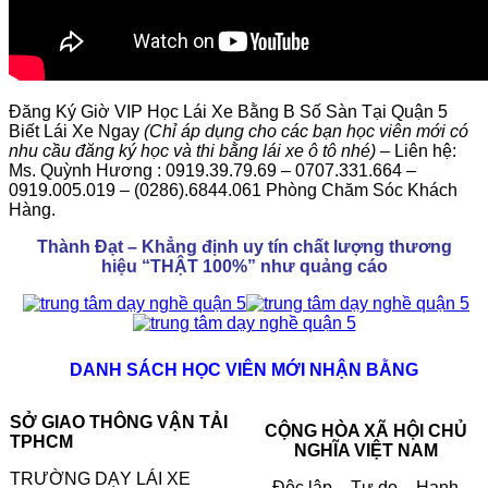
Đăng Ký Giờ VIP Học Lái Xe Bằng B Số Sàn Tại Quận 5
Biết Lái Xe Ngay
(Chỉ áp dụng cho các bạn học viên mới có
nhu cầu đăng ký học và thi bằng lái xe ô tô nhé)
– Liên hệ:
Ms. Quỳnh Hương : 0919.39.79.69 – 0707.331.664 –
0919.005.019 – (0286).6844.061 Phòng Chăm Sóc Khách
Hàng.
Thành Đạt – Khẳng định uy tín chất lượng thương
hiệu
“THẬT 100%”
như quảng cáo
DANH SÁCH HỌC VIÊN MỚI NHẬN BẰNG
SỞ GIAO THÔNG VẬN TẢI
CỘNG HÒA XÃ HỘI CHỦ
TPHCM
NGHĨA VIỆT NAM
TRƯỜNG DẠY LÁI XE
Độc lập – Tự do – Hạnh