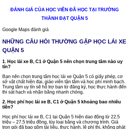
ĐÁNH GIÁ CỦA HỌC VIÊN ĐÃ HỌC TẠI TRƯỜNG
THÀNH ĐẠT QUẬN 5
Google Maps đánh giá
NHỮNG CÂU HỎI THƯỜNG GẶP HỌC LÁI XE
QUẬN 5
1. Học lái xe B, C1 ở Quận 5 nên chọn trung tâm nào uy
tín?
Bạn nên chọn trung tâm học lái xe Quận 5 có giấy phép, cơ
sở vật chất hiện đại, giáo viên tận tâm và học phí minh bạch.
Trung tâm uy tín sẽ hỗ trợ bạn từ đăng ký, học thực hành đến
thi sát hạch và nhận bằng nhanh chóng.
2. Học phí học lái xe B, C1 ở Quận 5 khoảng bao nhiêu
tiền?
Học phí học lái xe B, C1 tại Quận 5 hiện dao động từ 22.5
triệu – 27.5 triệu đồng, tùy loại bằng và chương trình. Giá
trọn gói đã bao gồm tài liệu, thực hành, lệ phí thi, không phát