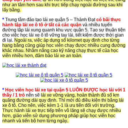
như an tâm hơn sau khi trực tiếp chạy ngoài đường sau khi
lấy bằng
.
*
Trung tâm đào tạo lái xe quận 5 – Thành Đạt
có bãi thực
hành tập lái xe ô tô ở tất cả các quận
và nhiều tuyến
đường tập lái xung quanh khu vực quận 5. Tạo sự thuận tiện
cho việc học lái xe ô tô vững tay lái, tiết kiệm được thời gian
đi lại.
Ngoài ra, việc áp dụng số kilomet quy định cho từng
hạng bằng cũng giúp học viên chạy được nhiều cung đường
khác nhau. Nhằm nâng cao kỹ năng chạy thực tế của học
viên nhiều hơn, đảm bảo lái xe an toàn.
*
Học viên học lái xe tại quận 5 LUÔN ĐƯỢC học lái với 1
thầy / 1 trò
nên sẽ
lái xe vững vàng, hoàn thành đủ số km
quãng đường dài quy định. Thì mới đủ điều kiện thi bằng lái
xe ô tô. Cho nên, việc kèm 1-1 là ưu tiên đối với trường.
Thực hành lái xe trực tiếp trên vô lăng sẽ chạy được nhiều
hơn, giáo viên sử dụng phương pháp giúp học viên học
nhanh và tiến bộ hơn từng ngày
.