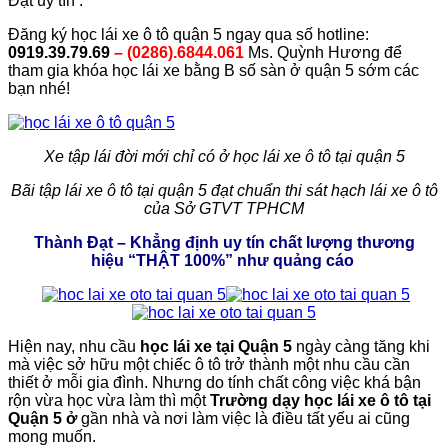
Đạt uy tín .
Đăng ký học lái xe ô tô quận 5 ngay qua số hotline:
0919.39.79.69
– (0286).6844.061
Ms. Quỳnh Hương để
tham gia khóa học lái xe bằng B số sàn ở quận 5 sớm các
bạn nhé!
Xe tập lái đời mới chỉ có ở học lái xe ô tô tại quận 5
Bãi tập lái xe ô tô tại quận 5 đạt chuẩn thi sát hạch lái xe ô tô
của Sở GTVT TPHCM
Thành Đạt – Khẳng định uy tín chất lượng thương
hiệu
“THẬT 100%”
như quảng cáo
Hiện nay, nhu cầu
học lái xe tại Quận 5
ngày càng tăng khi
mà việc sở hữu một chiếc ô tô trở thành một nhu cầu cần
thiết ở mỗi gia đình. Nhưng do tính chất công việc khá bận
rộn vừa học vừa làm thì một
Trường dạy học lái xe
ô tô tại
Quận 5 ở
gần nhà và nơi làm việc là điều tất yếu ai cũng
mong muốn.