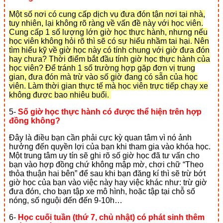
Một số nơi có cung cấp dịch vụ đưa đón tận nơi tại nhà,
tuy nhiên, lại không rõ ràng về vấn đề này với học viên.
Cung cấp 1 số lượng lớn giờ học thực hành, nhưng nếu
học viên không hỏi rõ thì sẽ có sự hiểu nhầm tai hại. Nên
tìm hiểu kỹ về giờ học này có tính chung với giờ đưa đón
hay chưa? Thời điểm bắt đầu tính giờ học thực hành của
học viên? Để tránh 1 số trường hợp gặp đơn vị trung
gian, đưa đón mà trừ vào số giờ đang có sẵn của học
viên. Làm thời gian thực tế mà học viên trực tiếp chạy xe
không được bao nhiêu buổi.
5-
Số giờ học thực hành có được thể hiện trên hợp
đồng không?
Đây là điều bạn cần phải cực kỳ quan tâm vì nó ảnh
hưởng đến quyền lợi của bạn khi tham gia vào khóa học.
Một trung tâm uy tín sẽ ghi rõ số giờ học đã tư vấn cho
bạn vào hợp đồng chứ không mập mờ, chơi chữ “Theo
thỏa thuận hai bên” để sau khi bạn đăng kí thì sẽ trừ bớt
giờ học của bạn vào việc này hay việc khác như: trừ giờ
đưa đón, cho bạn tập xe mô hình, hoặc tập tại chỗ số
nóng, số nguội đến đến 9-10h…
6-
Học cuối tuần (thứ 7, chủ nhật) có phát sinh thêm