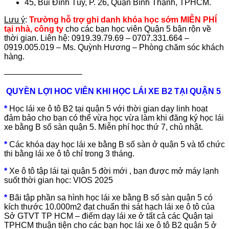
45, Bùi Đình Túy, P. 26, Quận Bình Thạnh, TPHCM.
Lưu ý
:
Trường hỗ trợ ghi danh khóa học sớm MIỄN PHÍ
tại nhà, công ty
cho các bạn học viên Quận 5 bận rộn về
thời gian. Liên hệ: 0919.39.79.69 – 0707.331.664 –
0919.005.019 – Ms. Quỳnh Hương – Phòng chăm sóc khách
hàng.
—————————–
QUYỀN LỢI HOC VIÊN KHI HỌC LÁI XE B2 TẠI QUẬN 5
*
Học lái xe ô tô B2 tại quận 5 với thời gian dạy linh hoạt
đảm bảo cho bạn có thể vừa học vừa làm khi đăng ký học lái
xe bằng B số sàn quận 5. Miễn phí học thứ 7, chủ nhật.
*
Các khóa dạy học lái xe bằng B số sàn ở quận 5 và tổ chức
thi bằng lái xe ô tô chỉ trong 3 tháng.
*
Xe ô tô tập lái tại quận 5 đời mới , bạn được mở máy lạnh
suốt thời gian học: VIOS 2025
*
Bãi tập phần sa hình học lái xe bằng B số sàn quận 5 có
kích thước 10.000m2 đạt chuẩn thi sát hạch lái xe ô tô của
Sở GTVT TP HCM – điểm dạy lái xe ở tất cả các Quận tại
TPHCM thuận tiện cho các bạn học lái xe ô tô B2 quận 5 ở