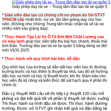
Giấy phép dạy lái xe – Trung tâm đào tạo lái xe quận 5
*
Giáo viên đào tạo có chứng chỉ sư phạm do Sở GTVT
TPHCM cấp
nhiệt tình, vui vẻ, tận tâm giảng dạy cho học
viên. (Không như những Trung tâm khác nhận tài xế lái xe
nhiều năm vào giảng dạy).
*
Thực Hành Tập Lái Xe Ô Tô Đời Mới Chất Lượng cao
có máy lạnh
giúp học viên tiếp thu bài học nhanh, thoải mái
tinh thần. Trường đào tạo lái xe tại quận 5 bằng dòng xe đời
mới VIOS 2025
*
Thực hành với quy trình bài bản, dễ đậu
Quy trình học của trường sẽ dẫn dắt học viên học từ đường
trường trước và học thêm lý thuyết tại nhà, sau đó sẽ hướng
dẫn học sa hình và học lý thuyết trước khi thi. Đảm bảo cho
học viên đủ kỹ năng và kiến thức để sát hạch qua 4 phần thi
chính là:
Đậu Lý thuyết 600 câu sẽ thi tiếp Lý thuyết 120 câu mô
phỏng và đạt kết quả tốt về phần lý thuyết sẽ được xuống
Thi thực hành sa hình đậu sẽ được Thi thực hành đường
trường. Được sở GTVT ghi nhận kết quả và đậu bằng lái