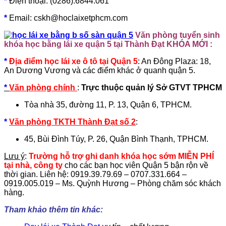
*
Điện thoại: (0286).6844.061
*
Email: cskh@hoclaixetphcm.com
Văn phòng tuyển sinh
khóa học bằng lái xe quận 5 tại Thành Đạt KHÓA MỚI :
*
Địa điểm học lái xe ô tô tại Quận 5
:
An Đông Plaza: 18,
An Dương Vương và các điểm khác ở quanh quận 5.
*
Văn phòng chính
:
Trực thuộc quản lý Sở GTVT TPHCM
Tòa nhà 35, đường 11, P. 13, Quận 6, TPHCM.
*
Văn phòng TKTH Thành Đạt số 2
:
45, Bùi Đình Túy, P. 26, Quận Bình Thạnh, TPHCM.
Lưu ý
:
Trường hỗ trợ ghi danh khóa học sớm MIỄN PHÍ
tại nhà, công ty
cho các bạn học viên Quận 5 bận rộn về
thời gian. Liên hệ: 0919.39.79.69 – 0707.331.664 –
0919.005.019 – Ms. Quỳnh Hương – Phòng chăm sóc khách
hàng.
Tham khảo thêm tin khác: