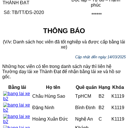
THÀNH ĐẠT
phúc
Số: TB/TT/DS-2020
******
THÔNG BÁO
(V/v: Danh sách học viên đã tốt nghiệp và được cấp bằng lái
xe)
Cập nhật đến ngày:14/03/2025
Những học viên có tên trong danh sách này thì liên hệ
Trường dạy lái xe Thành Đạt để nhận bằng lái xe và hồ sơ
gốc.
Bằng lái
Họ tên
Quê quán
Hạng
Khóa
Châu Hùng Sao
TpHCM
B2
K1119
Đặng Ninh
Bình Định
B2
K1119
Hoàng Xuân Đức
Nghệ An
C
K1119
Khánh