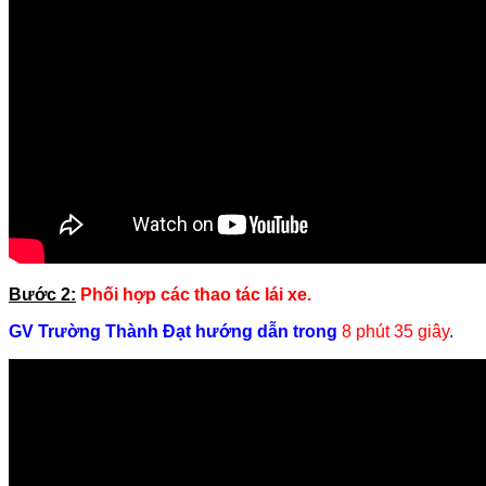
Bước 2:
Phối hợp các thao tác lái xe.
GV Trường Thành Đạt hướng dẫn trong
8 phút 35 giây
.