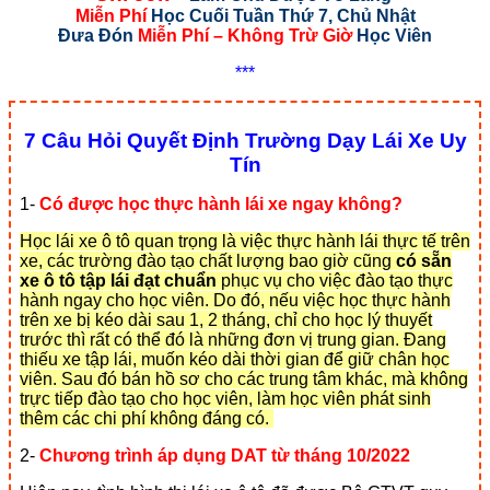
Miễn Phí
Học Cuối Tuần Thứ 7, Chủ Nhật
Đưa Đón
Miễn Phí – Không Trừ Giờ
Học Viên
***
7 Câu Hỏi Quyết Định Trường Dạy Lái Xe Uy
Tín
1-
Có được học thực hành lái xe ngay không?
Học lái xe ô tô quan trọng là việc thực hành lái thực tế trên
xe, các trường đào tạo chất lượng bao giờ cũng
có sẵn
xe ô tô tập lái đạt chuẩn
phục vụ cho việc đào tạo thực
hành ngay cho học viên. Do đó, nếu việc học thực hành
trên xe bị kéo dài sau 1, 2 tháng, chỉ cho học lý thuyết
trước thì rất có thể đó là những đơn vị trung gian. Đang
thiếu xe tập lái, muốn kéo dài thời gian để giữ chân học
viên. Sau đó bán hồ sơ cho các trung tâm khác, mà không
trực tiếp đào tạo cho học viên, làm học viên phát sinh
thêm các chi phí không đáng có.
2-
Chương trình áp dụng DAT từ tháng 10/2022