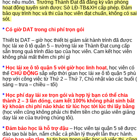
học nếu muốn.
Trường Thành Đạt đã đ
ăng ký văn phòng
hoạt động tuyển sinh được Sở LĐ-TB&XH cấp phép. Đảm
bảo quy trình học và thi của học viên đạt chuẩn, không có sai
sót.
*
Có giờ DAT trong chi phí trọn gói
Thiết bị DAT – giờ học thiết bị giám sát hành trình đã được
học lái xe ô tô quận 5 – trường lái xe Thành Đạt cung cấp
sẵn trong quá trình đào tạo của học viên. Cam kết học viên
không phải mất thêm chi phí gì
*
Học lái xe ô tô quận 5 với giờ học linh hoạt
, học viên có
thể
CHỦ ĐỘNG
sắp xếp thời gian học lái xe ô tô quận 5 phù
hợp với công việc từ Thứ 2 – Thứ 7, Chủ nhật vào các buổi (
sáng – trưa – chiều – tối)
*
Học phí dạy lái xe trọn gói và hợp lý bạn có thể chia
thành 2 – 3 lần đóng, cam kết 100% không phát sinh bất
kỳ khoản chi phí nào khác từ lúc học tới lúc thi lấy bằng
(học viên cũng không phải chi thêm tiền cho giáo viên giảng
dạy lái xe của trường chúng tôi).
*
Đảm bảo học là hỗ trợ đậu
– Học viên tại quận 5 sẽ được
đào tạo bài bản, nắm chắc cả phần lý thuyết lẫn thực hành.
Giúp bạn yên tâm,
tự tin hơn trong việc học và việc thi, cũng