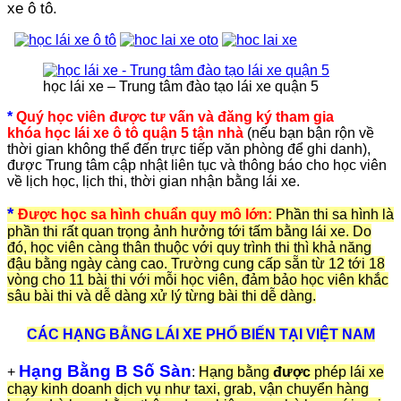
xe ô tô.
học lái xe – Trung tâm đào tạo lái xe quận 5
*
Quý học viên được tư vấn và đăng ký tham gia
khóa học lái xe ô tô quận 5 tận nhà
(nếu bạn bận rộn về
thời gian không thể đến trực tiếp văn phòng để ghi danh),
được Trung tâm cập nhật liên tục và thông báo cho học viên
về lịch học, lịch thi, thời gian nhận bằng lái xe.
*
Được học sa hình chuẩn quy mô lớn:
Phần thi sa hình là
phần thi rất quan trọng ảnh hưởng tới tấm bằng lái xe. Do
đó, học viên càng thân thuộc với quy trình thi thì khả năng
đậu bằng ngày càng cao. Trường cung cấp sẵn từ 12 tới 18
vòng cho 11 bài thi với mỗi học viên, đảm bảo học viên khắc
sâu bài thi và dễ dàng xử lý từng bài thi dễ dàng.
CÁC HẠNG BẰNG LÁI XE PHỔ BIẾN TẠI VIỆT NAM
Hạng Bằng B Số Sàn
+
:
Hạng bằng
được
phép lái xe
chạy kinh doanh dịch vụ như taxi, grab, vận chuyển hàng