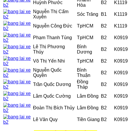
Huỳnh Phước
B2
K1119
Hòa
Nguyễn Thị Cẩm
Sóc Trăng
B1
K1119
Xuyên
Nguyễn Công Đức
TpHCM
B2
K1119
Phạm Thanh Tùng
TpHCM
B2
K0919
Lê Thị Phương
Bình
B2
K0919
Thúy
Dương
Võ Thị Yến Nhi
TpHCM
B2
K0919
Nguyễn Quốc
Bình
B2
K0919
Quyền
Thuận
Đồng
Trần Quốc Dương
B2
K0919
Tháp
Lâm Quốc Cường
Lâm Đồng
B2
K0919
Đoàn Thị Bích Thủy
Lâm Đồng
B2
K0919
Lê Văn Quy
Tiền Giang
B2
K0919