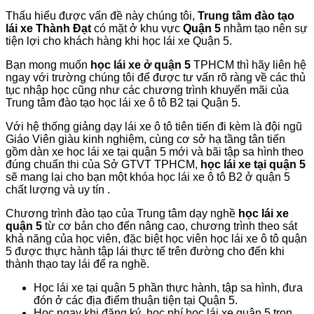
Thấu hiểu được vấn đề này chúng tôi,
Trung tâm đào tạo
lái xe Thành Đạt
có mặt ở khu vực
Quận 5
nhằm tạo nên sự
tiện lợi cho khách hàng khi học lái xe Quận 5.
Bạn mong muốn
học lái xe ở quận 5
TPHCM thì hãy liên hệ
ngay với trường chúng tôi để được tư vấn rõ ràng về các thủ
tục nhập học cũng như các chương trình khuyến mãi của
Trung tâm đào tạo học lái xe ô tô B2 tại Quận 5.
Với hệ thống giảng dạy lái xe ô tô tiên tiến đi kèm là đội ngũ
Giáo Viên giàu kinh nghiệm, cùng cơ sở hạ tầng tân tiến
gồm dàn xe học lái xe tại quận 5 mới và bãi tập sa hình theo
đúng chuẩn thi của Sở GTVT TPHCM,
học lái xe tại quận 5
sẽ mang lại cho bạn một khóa học lái xe ô tô B2 ở quận 5
chất lượng và uy tín .
Chương trình đào tạo của Trung tâm dạy nghề
học lái xe
quận 5
từ cơ bản cho đến nâng cao, chương trình theo sát
khả năng của học viên, đặc biệt học viên học lái xe ô tô quận
5 được thực hành tập lái thực tế trên đường cho đến khi
thành thạo tay lái để ra nghề.
Học lái xe tại quận 5 phần thực hành, tập sa hình, đưa
đón ở các địa điểm thuận tiện tại Quận 5.
Học ngay khi đăng ký, học phí học lái xe quận 5 trọn