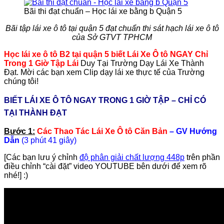
Bãi thi đạt chuẩn – Học lái xe bằng b Quận 5
Bãi tập lái xe ô tô tại quận 5 đạt chuẩn thi sát hạch lái xe ô tô
của Sở GTVT TPHCM
Học lái xe ô tô B2 tại quận 5 biết Lái Xe Ô tô NGAY Chỉ
Trong 1 Giờ Tập Lái
Duy Tại Trường Dạy Lái Xe Thành
Đạt. Mời các bạn xem Clip dạy lái xe thực tế của Trường
chúng tôi!
BIẾT LÁI XE Ô TÔ NGAY TRONG 1 GIỜ TẬP – CHỈ CÓ
TẠI THÀNH ĐẠT
Bước 1:
Các Thao Tác Lái Xe Ô tô Căn Bản
– GV Hướng
Dẫn
(3 phút 41 giây)
[Các bạn lưu ý chỉnh
độ phân giải chất lượng 448p
trên phần
điều chỉnh “cài đặt” video YOUTUBE bên dưới để xem rõ
nhé!] :)