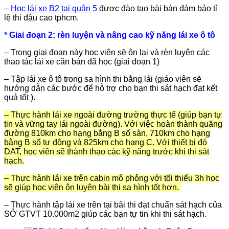
–
Học lái xe B2 tại quận 5
được đào tạo bài bản đảm bảo tỉ
lệ thi đậu cao tphcm.
* Giai đoạn 2: rèn luyện và nâng cao kỹ năng lái xe ô tô
– Trong giai đoạn này học viên sẽ ôn lại và rèn luyện các
thao tác lái xe căn bản đã học (giai đoạn 1)
– Tập lái xe ô tô trong sa hình thi bằng lái (giáo viên sẽ
hướng dẫn các bước để hỗ trợ cho bạn thi sát hạch đạt kết
quả tốt ).
– Thực hành lái xe ngoài đường trường thực tế (giúp bạn tự
tin và vững tay lái ngoài đường). Với việc hoàn thành quãng
đường 810km cho hạng bằng B số sàn, 710km cho hạng
bằng B số tự động và 825km cho hạng C. Với thiết bị đó
DAT, học viên sẽ thành thạo các kỹ năng trước khi thi sát
hạch.
–
Thực hành lái xe trên cabin mô phỏng với tối thiểu 3h học
sẽ giúp học viên ôn luyện bài thi sa hình tốt hơn.
– Thực hành tập lái xe trên tại bãi thi đạt chuẩn sát hạch của
SỞ GTVT 10.000m2 giúp các bạn tự tin khi thi sát hạch.