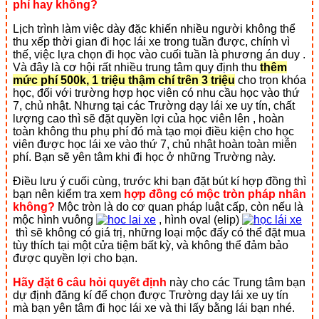
phí hay không?
L
ịch trình làm việc dày đặc khiến nhiều người không thể
thu xếp thời gian đi học lái xe trong tuần được, chính vì
thế, việc lựa chọn đi học vào cuối tuần là phương án duy .
Và đây là cơ hội rất nhiều trung tâm quy định thu
thêm
mức phí 500k, 1 triệu thậm chí trên 3 triệu
cho trọn khóa
học, đối với trường hợp học viên có nhu cầu học vào thứ
7, chủ nhật. Nhưng tại các Trường dạy lái xe uy tín, chất
lượng cao thì sẽ đặt quyền lợi của học viên lên , hoàn
toàn không thu phụ phí đó mà tạo mọi điều kiện cho học
viên được học lái xe vào thứ 7, chủ nhật hoàn toàn miễn
phí. Bạn sẽ yên tâm khi đi học ở những Trường này.
Điều lưu ý cuối cùng, trước khi bạn đặt bút kí hợp đồng thì
bạn nên kiểm tra xem
hợp đồng có mộc tròn pháp nhân
không?
Mộc tròn là do cơ quan pháp luật cấp, còn nếu là
mộc hình vuông
, hình oval (elip)
thì sẽ không có giá trị, những loại mộc đấy có thể đặt mua
tùy thích tại một cửa tiệm bất kỳ, và không thể đảm bảo
được quyền lợi cho bạn.
Hãy đặt 6 câu hỏi quyết định
này cho các Trung tâm bạn
dự định đăng kí để chọn được Trường dạy lái xe uy tín
mà bạn yên tâm đi học lái xe và thi lấy bằng lái bạn nhé.